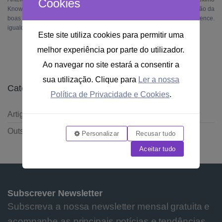
Cookies
Knower™ distinguida pelas suas
Vem aí a primeira edição da
boas práticas na promoção da
Knower™ Business Conference.
igualdade remuneratória.
Este site utiliza cookies para permitir uma
melhor experiência por parte do utilizador.
Ao navegar no site estará a consentir a
sua utilização. Clique para
Ler a nossa
Categorias
Política de Privacidade e Cookies
.
Artigos
Outsourcing
Personalizar
Recusar tudo
Aceitar tudo
Subscrever Newsletter
Subscreva a nossa newsletter mensal gratuita e
acompanhe as principais notícias e tendências