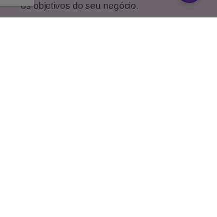
os objetivos do seu negócio.
A nossa vasta experiência no setor das
telecomunicações permite-nos oferecer um
serviço de excelência e resultados
garantidos.
Somos parceiros do líder de mercado no
setor das telecomunicações, o que nos
permite oferecer as melhores soluções e
condições aos nossos clientes.
Procura um profissional