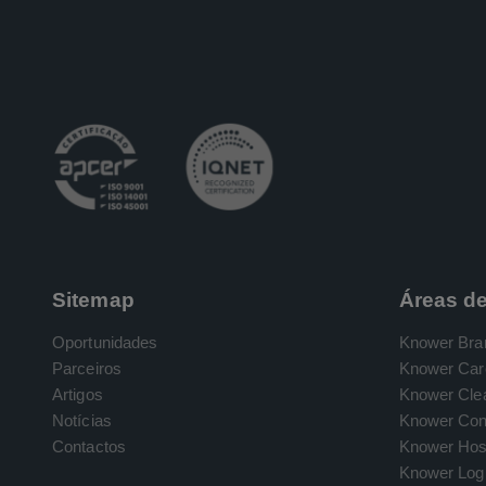
Sitemap
Áreas d
Oportunidades
Knower Bra
Parceiros
Knower Car
Artigos
Knower Cle
Notícias
Knower Con
Contactos
Knower Hosp
Knower Logi