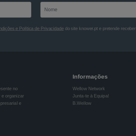
dições e Política de Privacidade
do site knower.pt e pretende receber 
Informações
esente no
Wellow Network
 e organizar
Junta-te à Equipa!
presarial e
B.Wellow