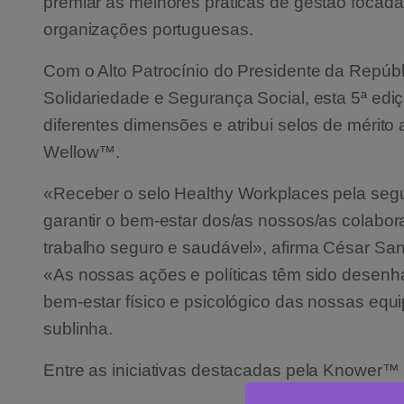
premiar as melhores práticas de gestão focad
organizações portuguesas.
Com o Alto Patrocínio do Presidente da Repúbl
Solidariedade e Segurança Social, esta 5ª ed
diferentes dimensões e atribui selos de mérito
Wellow™.
«Receber o selo Healthy Workplaces pela seg
garantir o bem-estar dos/as nossos/as colabo
trabalho seguro e saudável», afirma César Sa
«As nossas ações e políticas têm sido desenh
bem-estar físico e psicológico das nossas equi
sublinha.
Entre as iniciativas destacadas pela Knower™