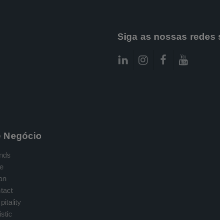
Siga as nossas redes 
e Negócio
nds
e
an
tact
itality
stic