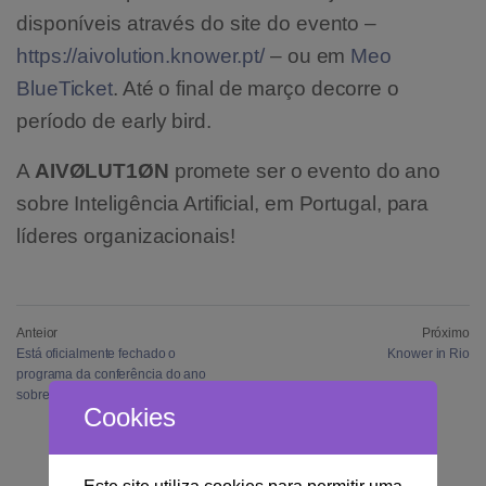
disponíveis através do site do evento –
https://aivolution.knower.pt/
– ou em
Meo
BlueTicket
. Até o final de março decorre o
período de early bird.
A
AIVØLUT1ØN
promete ser o evento do ano
sobre Inteligência Artificial, em Portugal, para
líderes organizacionais!
Anteior
Próximo
Está oficialmente fechado o
Knower in Rio
programa da conferência do ano
sobre IA
Cookies