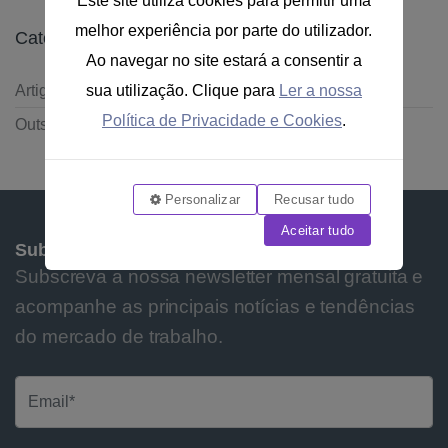
Este site utiliza cookies para permitir uma
melhor experiência por parte do utilizador.
Categorias
Ao navegar no site estará a consentir a
sua utilização. Clique para
Ler a nossa
Artigos
Política de Privacidade e Cookies
.
Outsourcing
Personalizar
Recusar tudo
Aceitar tudo
Subscrever Newsletter
Subscreva a nossa newsletter mensal gratuita e
acompanhe as principais notícias e tendências
do mercado de trabalho.